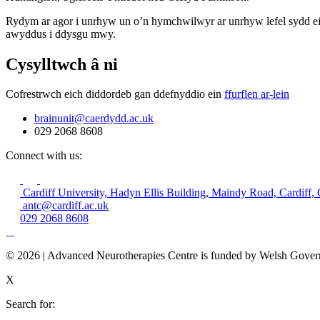
Rydym ar agor i unrhyw un o’n hymchwilwyr ar unrhyw lefel sydd 
awyddus i ddysgu mwy.
Cysylltwch â ni
Cofrestrwch eich diddordeb gan ddefnyddio ein
ffurflen ar-lein
brainunit@caerdydd.ac.uk
029 2068 8608
Connect with us:
Cardiff University, Hadyn Ellis Building, Maindy Road, Cardif
antc@cardiff.ac.uk
029 2068 8608
© 2026 | Advanced Neurotherapies Centre is funded by Welsh Gove
X
Search for: