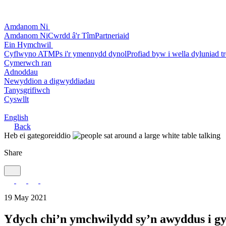
Amdanom Ni
Amdanom Ni
Cwrdd â'r Tîm
Partneriaid
Ein Hymchwil
Cyflwyno ATMPs i'r ymennydd dynol
Profiad byw i wella dyluniad tr
Cymerwch ran
Adnoddau
Newyddion a digwyddiadau
Tanysgrifiwch
Cyswllt
English
Back
Heb ei gategoreiddio
Share
19 May 2021
Ydych chi’n ymchwilydd sy’n awyddus i gy