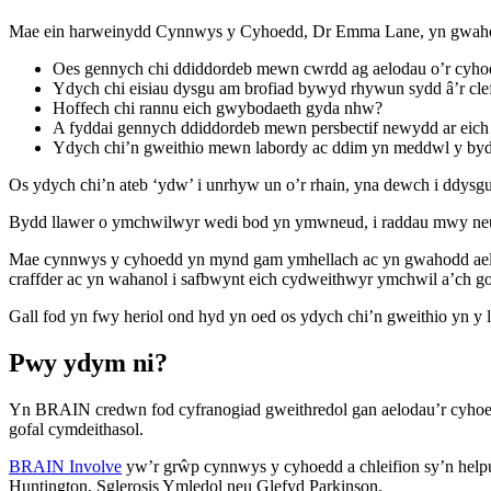
Mae ein harweinydd Cynnwys y Cyhoedd, Dr Emma Lane, yn gwaho
Oes gennych chi ddiddordeb mewn cwrdd ag aelodau o’r cyho
Ydych chi eisiau dysgu am brofiad bywyd rhywun sydd â’r clef
Hoffech chi rannu eich gwybodaeth gyda nhw?
A fyddai gennych ddiddordeb mewn persbectif newydd ar eic
Ydych chi’n gweithio mewn labordy ac ddim yn meddwl y byd
Os ydych chi’n ateb ‘ydw’ i unrhyw un o’r rhain, yna dewch i ddy
Bydd llawer o ymchwilwyr wedi bod yn ymwneud, i raddau mwy neu l
Mae cynnwys y cyhoedd yn mynd gam ymhellach ac yn gwahodd aeloda
craffder ac yn wahanol i safbwynt eich cydweithwyr ymchwil a’ch 
Gall fod yn fwy heriol ond hyd yn oed os ydych chi’n gweithio yn y 
Pwy ydym ni?
Yn BRAIN credwn fod cyfranogiad gweithredol gan aelodau’r cyhoedd
gofal cymdeithasol.
BRAIN Involve
yw’r grŵp cynnwys y cyhoedd a chleifion sy’n helpu
Huntington, Sglerosis Ymledol neu Glefyd Parkinson.