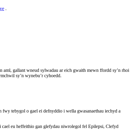
ve
.
aml, gallant wneud sylwadau ar eich gwaith mewn ffordd sy’n rhoi
 ymchwil sy’n wynebu’r cyhoedd.
fwy tebygol o gael ei defnyddio i wella gwasanaethau iechyd a
el eu heffeithio gan glefydau niwrolegol fel Epilepsi, Clefyd