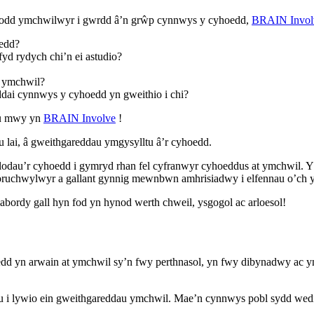
dd ymchwilwyr i gwrdd â’n grŵp cynnwys y cyhoedd,
BRAIN Invol
edd?
yd rydych chi’n ei astudio?
h ymchwil?
dai cynnwys y cyhoedd yn gweithio i chi?
sgu mwy yn
BRAIN Involve
!
ai, â gweithgareddau ymgysylltu â’r cyhoedd.
u’r cyhoedd i gymryd rhan fel cyfranwyr cyhoeddus at ymchwil. Yn 
goruchwylwyr a gallant gynnig mewnbwn amhrisiadwy i elfennau o’ch
labordy gall hyn fod yn hynod werth chweil, ysgogol ac arloesol!
 yn arwain at ymchwil sy’n fwy perthnasol, yn fwy dibynadwy ac yn 
 i lywio ein gweithgareddau ymchwil. Mae’n cynnwys pobl sydd wedi ca