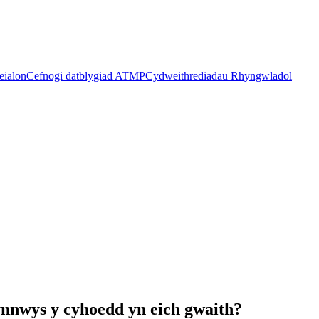
eialon
Cefnogi datblygiad ATMP
Cydweithrediadau Rhyngwladol
nnwys y cyhoedd yn eich gwaith?