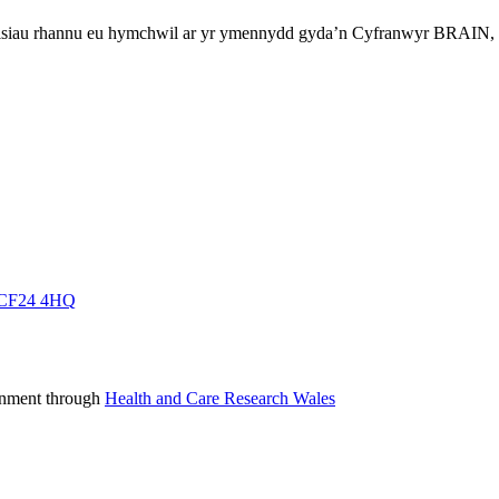
eisiau rhannu eu hymchwil ar yr ymennydd gyda’n Cyfranwyr BRAIN, 
f, CF24 4HQ
rnment through
Health and Care Research Wales