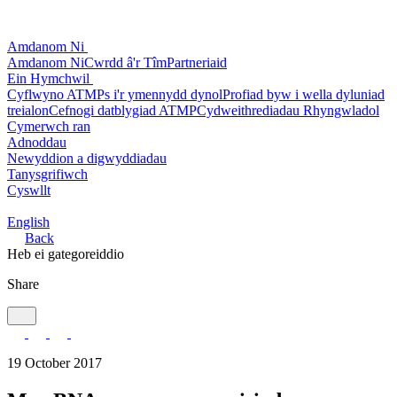
Amdanom Ni
Amdanom Ni
Cwrdd â'r Tîm
Partneriaid
Ein Hymchwil
Cyflwyno ATMPs i'r ymennydd dynol
Profiad byw i wella dyluniad
treialon
Cefnogi datblygiad ATMP
Cydweithrediadau Rhyngwladol
Cymerwch ran
Adnoddau
Newyddion a digwyddiadau
Tanysgrifiwch
Cyswllt
English
Back
Heb ei gategoreiddio
Share
19 October 2017