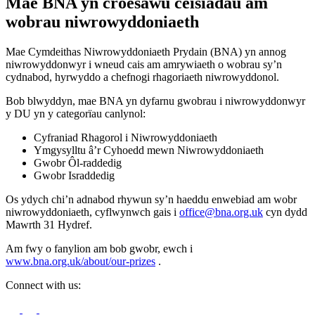
Mae BNA yn croesawu ceisiadau am
wobrau niwrowyddoniaeth
Mae Cymdeithas Niwrowyddoniaeth Prydain (BNA) yn annog
niwrowyddonwyr i wneud cais am amrywiaeth o wobrau sy’n
cydnabod, hyrwyddo a chefnogi rhagoriaeth niwrowyddonol.
Bob blwyddyn, mae BNA yn dyfarnu gwobrau i niwrowyddonwyr
y DU yn y categorïau canlynol:
Cyfraniad Rhagorol i Niwrowyddoniaeth
Ymgysylltu â’r Cyhoedd mewn Niwrowyddoniaeth
Gwobr Ôl-raddedig
Gwobr Israddedig
Os ydych chi’n adnabod rhywun sy’n haeddu enwebiad am wobr
niwrowyddoniaeth, cyflwynwch gais i
office@bna.org.uk
cyn dydd
Mawrth 31 Hydref.
Am fwy o fanylion am bob gwobr, ewch i
www.bna.org.uk/about/our-prizes
.
Connect with us: